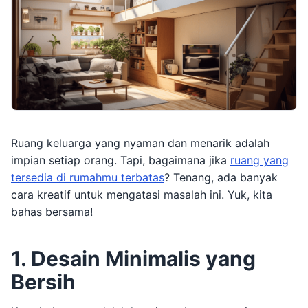
Ruang keluarga yang nyaman dan menarik adalah
impian setiap orang. Tapi, bagaimana jika
ruang yang
tersedia di rumahmu terbatas
? Tenang, ada banyak
cara kreatif untuk mengatasi masalah ini. Yuk, kita
bahas bersama!
1. Desain Minimalis yang
Bersih