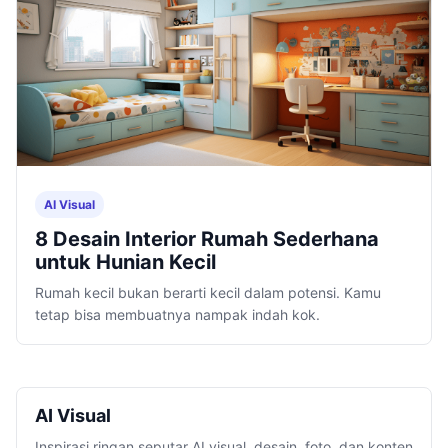
AI Visual
8 Desain Interior Rumah Sederhana
untuk Hunian Kecil
Rumah kecil bukan berarti kecil dalam potensi. Kamu
tetap bisa membuatnya nampak indah kok.
AI Visual
Inspirasi ringan seputar AI visual, desain, foto, dan konten