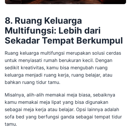
8. Ruang Keluarga
Multifungsi: Lebih dari
Sekadar Tempat Berkumpul
Ruang keluarga multifungsi merupakan solusi cerdas
untuk menyiasati rumah berukuran kecil. Dengan
sedikit kreativitas, kamu bisa mengubah ruang
keluarga menjadi ruang kerja, ruang belajar, atau
bahkan ruang tidur tamu.
Misalnya, alih-alih memakai meja biasa, sebaiknya
kamu memakai meja lipat yang bisa digunakan
sebagai meja kerja atau belajar. Opsi lainnya adalah
sofa bed yang berfungsi ganda sebagai tempat tidur
tamu.