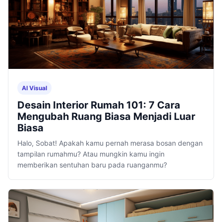
AI Visual
Desain Interior Rumah 101: 7 Cara
Mengubah Ruang Biasa Menjadi Luar
Biasa
Halo, Sobat! Apakah kamu pernah merasa bosan dengan
tampilan rumahmu? Atau mungkin kamu ingin
memberikan sentuhan baru pada ruanganmu?