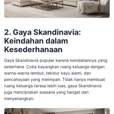
2. Gaya Skandinavia:
Keindahan dalam
Kesederhanaan
Gaya Skandinavia populer karena keindahannya yang
sederhana. Coba bayangkan ruang keluarga dengan
warna-warna lembut, tekstur kayu alami, dan
pencahayaan yang melimpah. Tidak hanya membuat
ruang keluarga terasa lebih luas, gaya Skandinavia
juga menciptakan suasana yang hangat dan
menyenangkan.