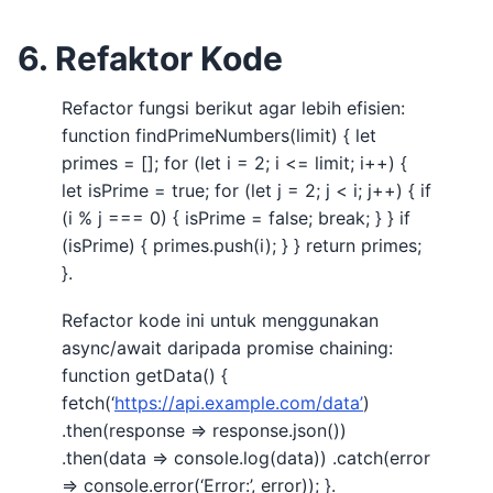
6. Refaktor Kode
Refactor fungsi berikut agar lebih efisien:
function findPrimeNumbers(limit) { let
primes = []; for (let i = 2; i <= limit; i++) {
let isPrime = true; for (let j = 2; j < i; j++) { if
(i % j === 0) { isPrime = false; break; } } if
(isPrime) { primes.push(i); } } return primes;
}.
Refactor kode ini untuk menggunakan
async/await daripada promise chaining:
function getData() {
fetch(‘
https://api.example.com/data’
)
.then(response => response.json())
.then(data => console.log(data)) .catch(error
=> console.error(‘Error:’, error)); }.