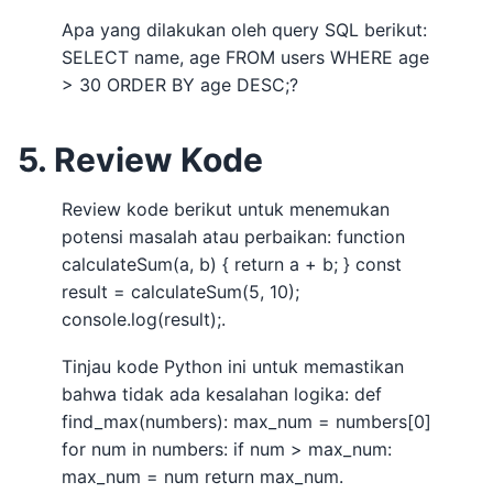
Apa yang dilakukan oleh query SQL berikut:
SELECT name, age FROM users WHERE age
> 30 ORDER BY age DESC;?
5. Review Kode
Review kode berikut untuk menemukan
potensi masalah atau perbaikan: function
calculateSum(a, b) { return a + b; } const
result = calculateSum(5, 10);
console.log(result);.
Tinjau kode Python ini untuk memastikan
bahwa tidak ada kesalahan logika: def
find_max(numbers): max_num = numbers[0]
for num in numbers: if num > max_num:
max_num = num return max_num.