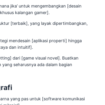
imana jika’ untuk mengembangkan [desain
 khusus kalangan gamer].
uktur [terbaik], yang layak dipertimbangkan,
egi mendesain [aplikasi properti] hingga
ya dan intuitif].
ting] dari [game visual novel]. Buatkan
in yang seharusnya ada dalam bagian
rafi
arna yang pas untuk [software komunikasi