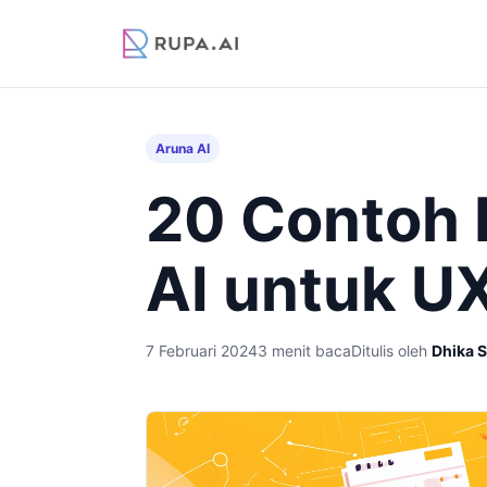
Aruna AI
20 Contoh 
AI untuk U
7 Februari 2024
3 menit baca
Ditulis oleh
Dhika 