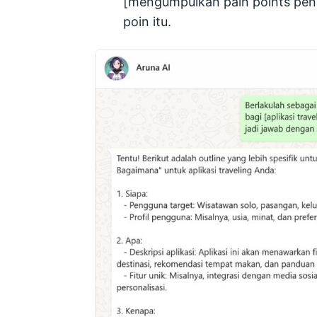
[mengumpulkan pain points peng
poin itu.