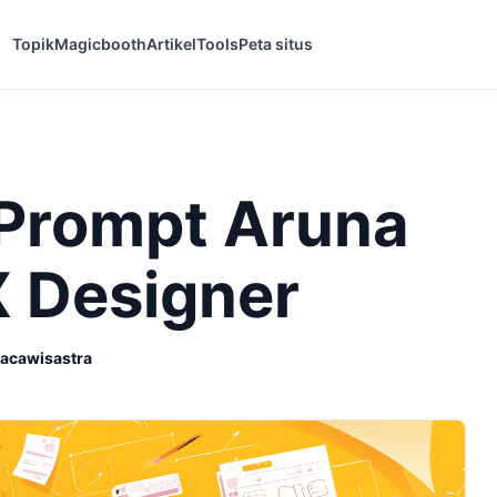
Topik
Magicbooth
Artikel
Tools
Peta situs
Prompt Aruna
X Designer
Sacawisastra