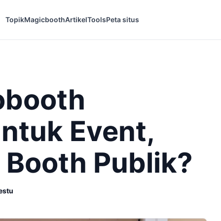
Topik
Magicbooth
Artikel
Tools
Peta situs
obooth
ntuk Event,
 Booth Publik?
estu