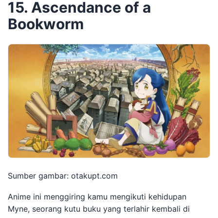
15. Ascendance of a
Bookworm
Sumber gambar: otakupt.com
Anime ini menggiring kamu mengikuti kehidupan
Myne, seorang kutu buku yang terlahir kembali di