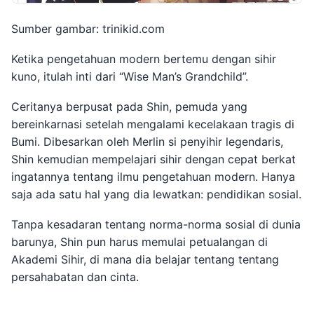
Sumber gambar: trinikid.com
Ketika pengetahuan modern bertemu dengan sihir
kuno, itulah inti dari “Wise Man’s Grandchild”.
Ceritanya berpusat pada Shin, pemuda yang
bereinkarnasi setelah mengalami kecelakaan tragis di
Bumi. Dibesarkan oleh Merlin si penyihir legendaris,
Shin kemudian mempelajari sihir dengan cepat berkat
ingatannya tentang ilmu pengetahuan modern. Hanya
saja ada satu hal yang dia lewatkan: pendidikan sosial.
Tanpa kesadaran tentang norma-norma sosial di dunia
barunya, Shin pun harus memulai petualangan di
Akademi Sihir, di mana dia belajar tentang tentang
persahabatan dan cinta.