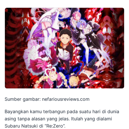
Sumber gambar: nefariousreviews.com
Bayangkan kamu terbangun pada suatu hari di dunia
asing tanpa alasan yang jelas. Itulah yang dialami
Subaru Natsuki di “Re:Zero”.