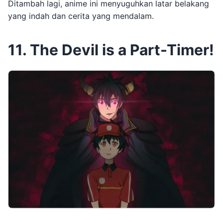
Ditambah lagi, anime ini menyuguhkan latar belakang
yang indah dan cerita yang mendalam.
11. The Devil is a Part-Timer!