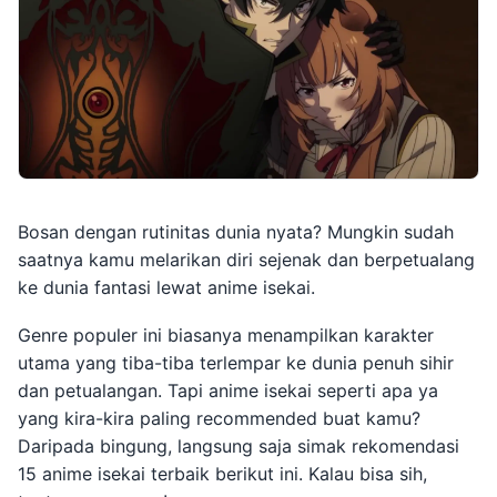
Bosan dengan rutinitas dunia nyata? Mungkin sudah
saatnya kamu melarikan diri sejenak dan berpetualang
ke dunia fantasi lewat anime isekai.
Genre populer ini biasanya menampilkan karakter
utama yang tiba-tiba terlempar ke dunia penuh sihir
dan petualangan. Tapi anime isekai seperti apa ya
yang kira-kira paling recommended buat kamu?
Daripada bingung, langsung saja simak rekomendasi
15 anime isekai terbaik berikut ini. Kalau bisa sih,