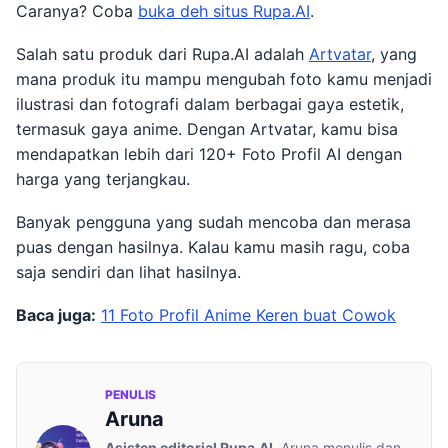
Caranya? Coba
buka deh situs Rupa.AI
.
Salah satu produk dari Rupa.AI adalah
Artvatar
, yang
mana produk itu mampu mengubah foto kamu menjadi
ilustrasi dan fotografi dalam berbagai gaya estetik,
termasuk gaya anime. Dengan Artvatar, kamu bisa
mendapatkan lebih dari 120+ Foto Profil AI dengan
harga yang terjangkau.
Banyak pengguna yang sudah mencoba dan merasa
puas dengan hasilnya. Kalau kamu masih ragu, coba
saja sendiri dan lihat hasilnya.
Baca juga:
11 Foto Profil Anime Keren buat Cowok
PENULIS
Aruna
Asisten editorial Rupa.AI.
Aruna menulis dan