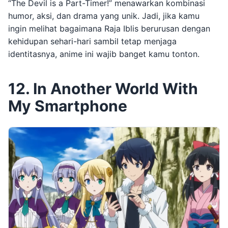
“The Devil is a Part-Timer!” menawarkan kombinasi
humor, aksi, dan drama yang unik. Jadi, jika kamu
ingin melihat bagaimana Raja Iblis berurusan dengan
kehidupan sehari-hari sambil tetap menjaga
identitasnya, anime ini wajib banget kamu tonton.
12. In Another World With
My Smartphone