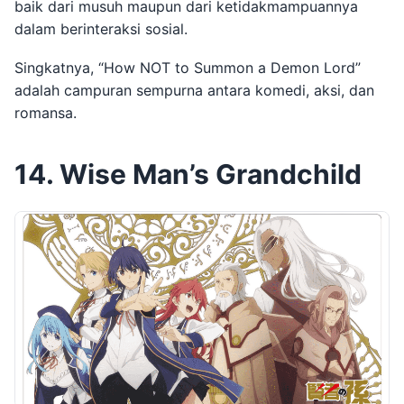
baik dari musuh maupun dari ketidakmampuannya
dalam berinteraksi sosial.
Singkatnya, “How NOT to Summon a Demon Lord”
adalah campuran sempurna antara komedi, aksi, dan
romansa.
14. Wise Man’s Grandchild