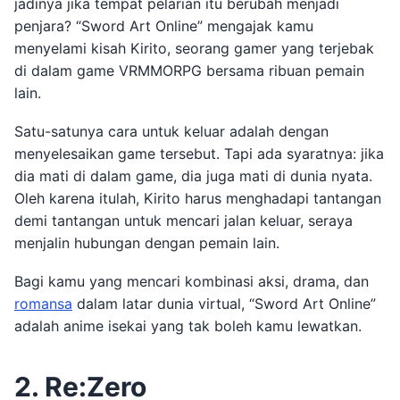
jadinya jika tempat pelarian itu berubah menjadi
penjara? “Sword Art Online” mengajak kamu
menyelami kisah Kirito, seorang gamer yang terjebak
di dalam game VRMMORPG bersama ribuan pemain
lain.
Satu-satunya cara untuk keluar adalah dengan
menyelesaikan game tersebut. Tapi ada syaratnya: jika
dia mati di dalam game, dia juga mati di dunia nyata.
Oleh karena itulah, Kirito harus menghadapi tantangan
demi tantangan untuk mencari jalan keluar, seraya
menjalin hubungan dengan pemain lain.
Bagi kamu yang mencari kombinasi aksi, drama, dan
romansa
dalam latar dunia virtual, “Sword Art Online”
adalah anime isekai yang tak boleh kamu lewatkan.
2. Re:Zero