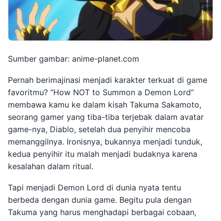
Sumber gambar: anime-planet.com
Pernah berimajinasi menjadi karakter terkuat di game
favoritmu? “How NOT to Summon a Demon Lord”
membawa kamu ke dalam kisah Takuma Sakamoto,
seorang gamer yang tiba-tiba terjebak dalam avatar
game-nya, Diablo, setelah dua penyihir mencoba
memanggilnya. Ironisnya, bukannya menjadi tunduk,
kedua penyihir itu malah menjadi budaknya karena
kesalahan dalam ritual.
Tapi menjadi Demon Lord di dunia nyata tentu
berbeda dengan dunia game. Begitu pula dengan
Takuma yang harus menghadapi berbagai cobaan,