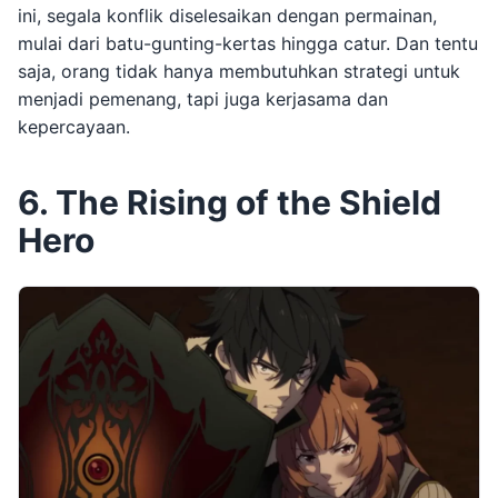
ini, segala konflik diselesaikan dengan permainan,
mulai dari batu-gunting-kertas hingga catur. Dan tentu
saja, orang tidak hanya membutuhkan strategi untuk
menjadi pemenang, tapi juga kerjasama dan
kepercayaan.
6. The Rising of the Shield
Hero