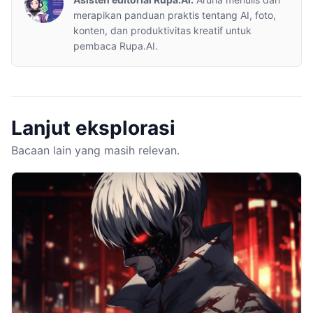
merapikan panduan praktis tentang AI, foto,
konten, dan produktivitas kreatif untuk
pembaca Rupa.AI.
Lanjut eksplorasi
Bacaan lain yang masih relevan.