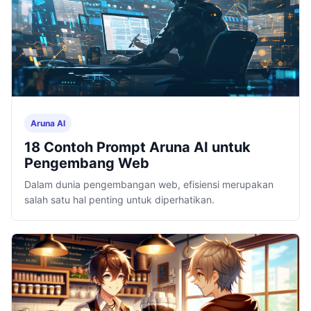
Aruna AI
18 Contoh Prompt Aruna AI untuk
Pengembang Web
Dalam dunia pengembangan web, efisiensi merupakan
salah satu hal penting untuk diperhatikan.