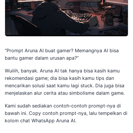
“Prompt Aruna AI buat gamer? Memangnya AI bisa
bantu gamer dalam urusan apa?”
Wuiiih, banyak. Aruna AI tak hanya bisa kasih kamu
rekomendasi game; dia bisa kasih kamu tips dan
mencarikan solusi saat kamu lagi stuck. Dia juga bisa
menjelaskan alur cerita atau simbolisme dalam game.
Kami sudah sediakan contoh-contoh prompt-nya di
bawah ini. Copy contoh prompt-nya, lalu tempelkan di
kolom chat WhatsApp Aruna AI.