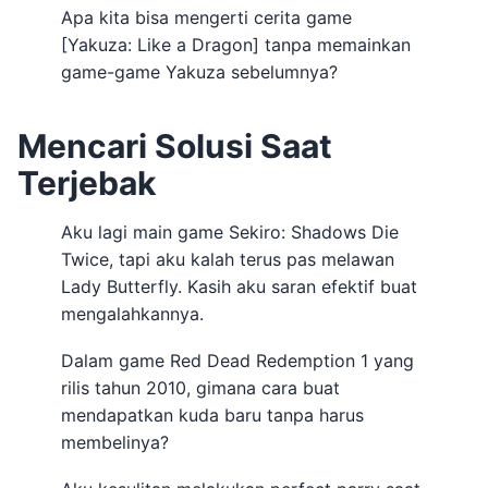
Apa kita bisa mengerti cerita game
[Yakuza: Like a Dragon] tanpa memainkan
game-game Yakuza sebelumnya?
Mencari Solusi Saat
Terjebak
Aku lagi main game Sekiro: Shadows Die
Twice, tapi aku kalah terus pas melawan
Lady Butterfly. Kasih aku saran efektif buat
mengalahkannya.
Dalam game Red Dead Redemption 1 yang
rilis tahun 2010, gimana cara buat
mendapatkan kuda baru tanpa harus
membelinya?