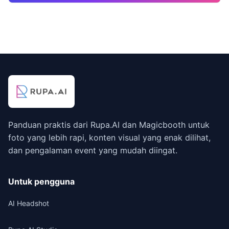
Panduan praktis dari Rupa.AI dan Magicbooth untuk
foto yang lebih rapi, konten visual yang enak dilihat,
dan pengalaman event yang mudah diingat.
Untuk pengguna
AI Headshot