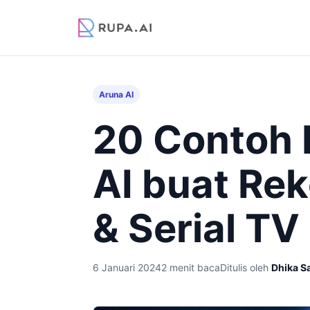
Aruna AI
20 Contoh 
AI buat Re
& Serial TV
6 Januari 2024
2 menit baca
Ditulis oleh
Dhika S