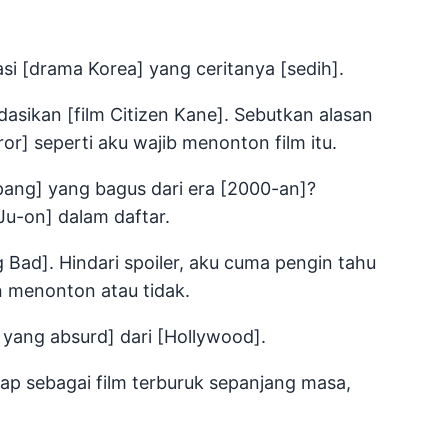
i [drama Korea] yang ceritanya [sedih].
ikan [film Citizen Kane]. Sebutkan alasan
r] seperti aku wajib menonton film itu.
pang] yang bagus dari era [2000-an]?
u-on] dalam daftar.
ng Bad]. Hindari spoiler, aku cuma pengin tahu
 menonton atau tidak.
i yang absurd] dari [Hollywood].
gap sebagai film terburuk sepanjang masa,