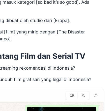
g masuk kategori [so bad it’s so good]. Ada
ng dibuat oleh studio dari [Eropa].
 [film] yang mirip dengan [The Disaster
anco].
ang Film dan Serial TV
 streaming rekomendasi di Indonesia?
nduh film gratisan yang legal di Indonesia?