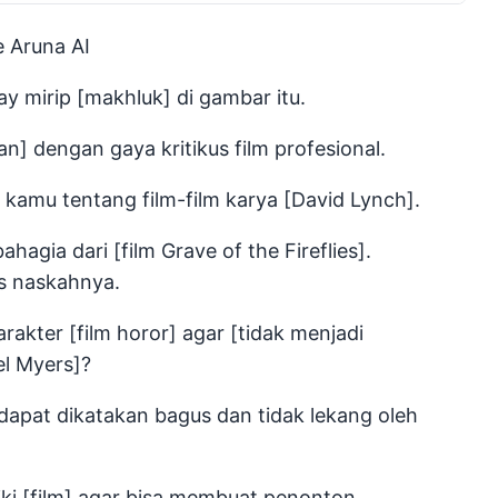
e Aruna AI
ay mirip [makhluk] di gambar itu.
an] dengan gaya kritikus film profesional.
si kamu tentang film-film karya [David Lynch].
hagia dari [film Grave of the Fireflies].
s naskahnya.
rakter [film horor] agar [tidak menjadi
el Myers]?
dapat dikatakan bagus dan tidak lekang oleh
liki [film] agar bisa membuat penonton