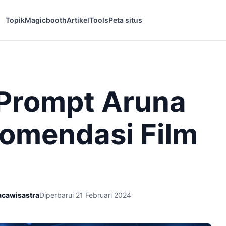
Topik
Magicbooth
Artikel
Tools
Peta situs
Prompt Aruna
komendasi Film
acawisastra
Diperbarui 21 Februari 2024