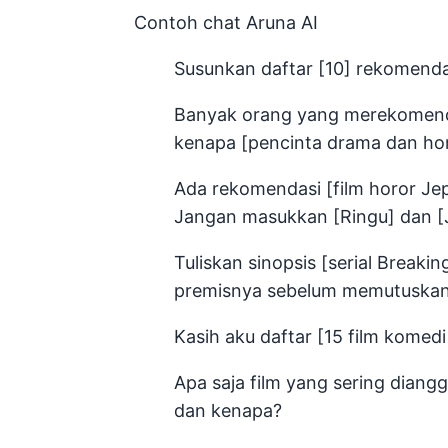
Contoh chat Aruna AI
Susunkan daftar [10] rekomendas
Banyak orang yang merekomendas
kenapa [pencinta drama dan horo
Ada rekomendasi [film horor Je
Jangan masukkan [Ringu] dan [J
Tuliskan sinopsis [serial Breaki
premisnya sebelum memutuskan
Kasih aku daftar [15 film komed
Apa saja film yang sering diang
dan kenapa?