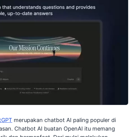
tGPT
merupakan chatbot AI paling populer di
lasan. Chatbot AI buatan OpenAI itu memang