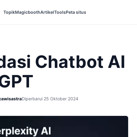
Topik
Magicbooth
Artikel
Tools
Peta situs
asi Chatbot AI
tGPT
cawisastra
Diperbarui 25 Oktober 2024