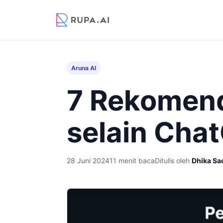
Aruna AI
7 Rekomend
selain Cha
28 Juni 2024
11 menit baca
Ditulis oleh
Dhika Sa