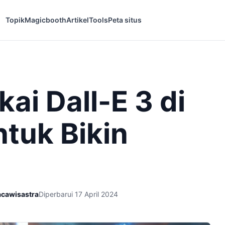
Topik
Magicbooth
Artikel
Tools
Peta situs
i Dall-E 3 di
tuk Bikin
acawisastra
Diperbarui 17 April 2024