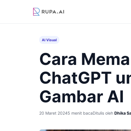
AI Visual
Cara Memaka
ChatGPT un
Gambar AI
20 Maret 2024
5 menit baca
Ditulis oleh
Dhika S