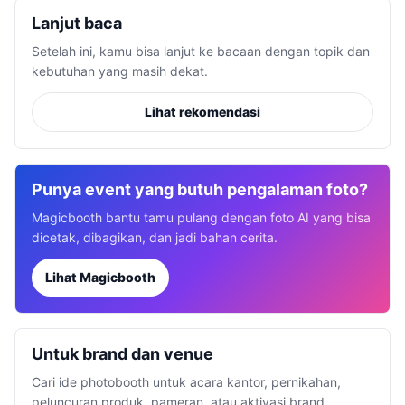
Lanjut baca
Setelah ini, kamu bisa lanjut ke bacaan dengan topik dan
kebutuhan yang masih dekat.
Lihat rekomendasi
Punya event yang butuh pengalaman foto?
Magicbooth bantu tamu pulang dengan foto AI yang bisa
dicetak, dibagikan, dan jadi bahan cerita.
Lihat Magicbooth
Untuk brand dan venue
Cari ide photobooth untuk acara kantor, pernikahan,
peluncuran produk, pameran, atau aktivasi brand.