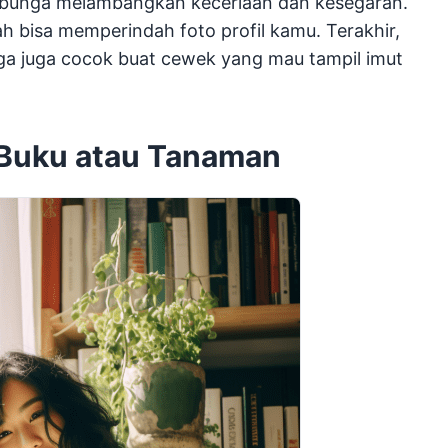
a-bunga melambangkan keceriaan dan kesegaran.
 bisa memperindah foto profil kamu. Terakhir,
ga juga cocok buat cewek yang mau tampil imut
n Buku atau Tanaman