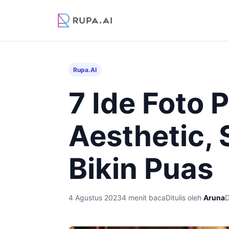
Rupa.AI
7 Ide Foto 
Aesthetic, 
Bikin Puas
4 Agustus 2023
4 menit baca
Ditulis oleh
Aruna
D