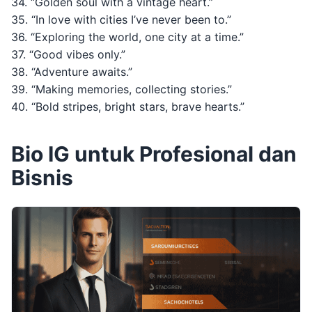
34. “Golden soul with a vintage heart.”
35. “In love with cities I’ve never been to.”
36. “Exploring the world, one city at a time.”
37. “Good vibes only.”
38. “Adventure awaits.”
39. “Making memories, collecting stories.”
40. “Bold stripes, bright stars, brave hearts.”
Bio IG untuk Profesional dan
Bisnis