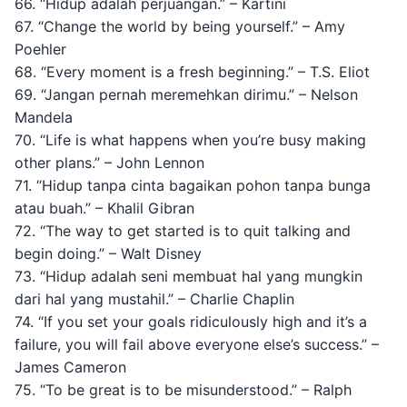
66. “Hidup adalah perjuangan.” – Kartini
67. “Change the world by being yourself.” – Amy
Poehler
68. “Every moment is a fresh beginning.” – T.S. Eliot
69. “Jangan pernah meremehkan dirimu.” – Nelson
Mandela
70. “Life is what happens when you’re busy making
other plans.” – John Lennon
71. “Hidup tanpa cinta bagaikan pohon tanpa bunga
atau buah.” – Khalil Gibran
72. “The way to get started is to quit talking and
begin doing.” – Walt Disney
73. “Hidup adalah seni membuat hal yang mungkin
dari hal yang mustahil.” – Charlie Chaplin
74. “If you set your goals ridiculously high and it’s a
failure, you will fail above everyone else’s success.” –
James Cameron
75. “To be great is to be misunderstood.” – Ralph